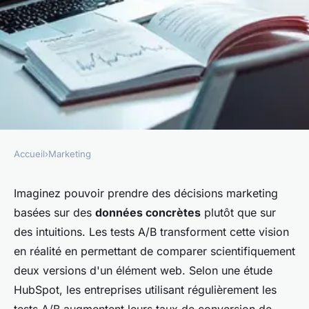
Accueil
›
Marketing
MARKETING
A/b testing : découvrez
Imaginez pouvoir prendre des décisions marketing
basées sur des
données concrètes
plutôt que sur
comment optimiser vos
des intuitions. Les tests A/B transforment cette vision
performances en ligne !
en réalité en permettant de comparer scientifiquement
deux versions d'un élément web. Selon une étude
Elena
•
7 février 2026
•
7 min de lecture
HubSpot, les entreprises utilisant régulièrement les