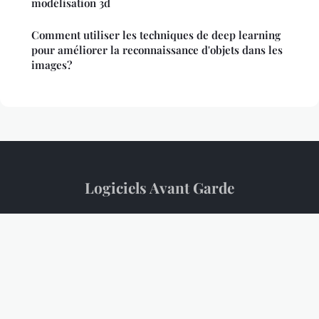
modélisation 3d
Comment utiliser les techniques de deep learning
pour améliorer la reconnaissance d'objets dans les
images?
Logiciels Avant Garde
“L'actualité tech décryptée avec perspicacité”
Mentions légales
Contact
© 2026 Logiciels Avant Garde. Tous droits réservés.