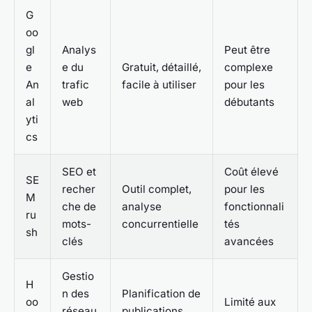
G
oo
gl
Analys
Peut être
e
e du
Gratuit, détaillé,
complexe
An
trafic
facile à utiliser
pour les
al
web
débutants
yti
cs
SEO et
Coût élevé
SE
recher
Outil complet,
pour les
M
che de
analyse
fonctionnali
ru
mots-
concurrentielle
tés
sh
clés
avancées
Gestio
H
n des
Planification de
oo
Limité aux
réseau
publications,