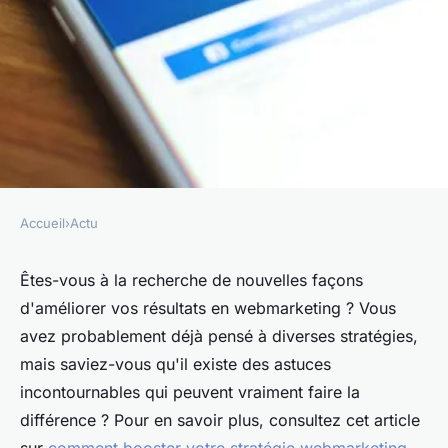
Accueil
›
Actu
ACTU
Augmentez vos résultats grâce
Êtes-vous à la recherche de nouvelles façons
d'améliorer vos résultats en webmarketing ? Vous
à ces astuces incontournables
avez probablement déjà pensé à diverses stratégies,
en webmarketing
mais saviez-vous qu'il existe des astuces
incontournables qui peuvent vraiment faire la
Hugo
•
20 janvier 2025
•
6 min de lecture
différence ? Pour en savoir plus, consultez cet article